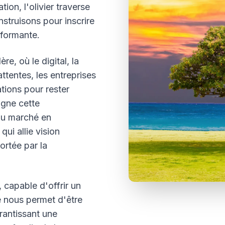
on, l'olivier traverse
nstruisons pour inscrire
rformante.
e, où le digital, la
ttentes, les entreprises
ations pour rester
gne cette
du marché en
ui allie vision
ortée par la
capable d'offrir un
 nous permet d'être
arantissant une