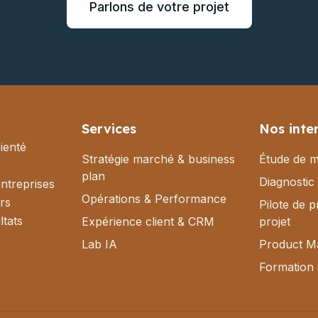
Parlons de votre projet
Services
Nos inte
ienté
Stratégie marché & business
Étude de 
plan
Diagnostic
ntreprises
Opérations & Performance
rs
Pilote de 
ltats
Expérience client & CRM
projet
Lab IA
Product M
Formation 