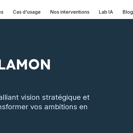
es
Cas d'usage
Nos interventions
Lab IA
Blog
ALAMON
lliant vision stratégique et
ansformer vos ambitions en